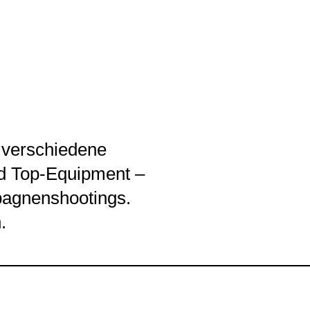
t verschiedene
nd Top-Equipment –
mpagnenshootings.
.